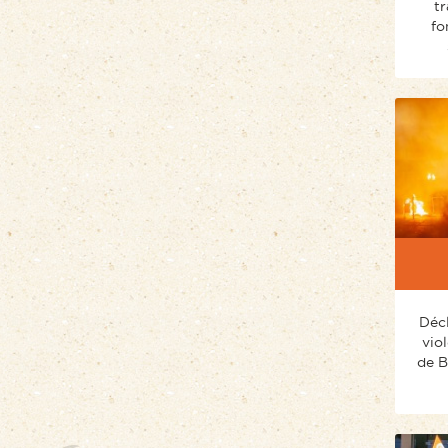
tr
fo
Déc
vio
de Br