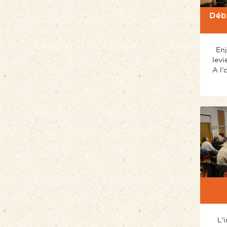
Déba
Enj
levi
A l’
L'i