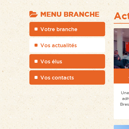
Act
MENU BRANCHE
Votre branche
Vos actualités
Vos élus
Vos contacts
Une
adh
Bres