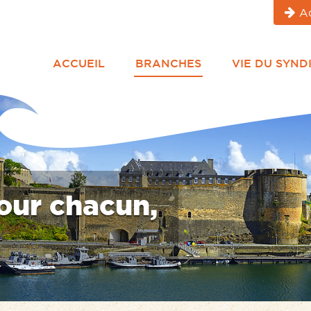
A
ACCUEIL
BRANCHES
VIE DU SYND
os côtés
ctes