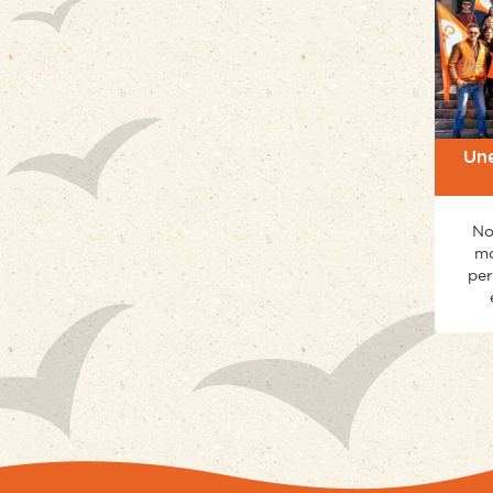
Une
No
mo
per