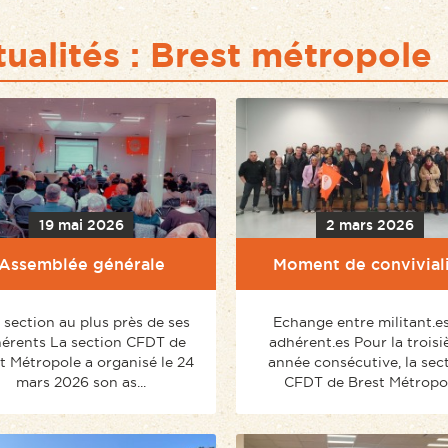
ualités : Brest métropole
19 mai 2026
2 mars 2026
Assemblée générale
Moment de convivial
 section au plus près de ses
Echange entre militant.es
érents La section CFDT de
adhérent.es Pour la trois
t Métropole a organisé le 24
année consécutive, la sec
mars 2026 son as...
CFDT de Brest Métropo.