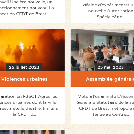
avail Une ère nouvelle, un
décidé d’expérimenter u
nctionnement nouveau La
nouvelle Autorisation
section CFDT de Brest...
Spéciale&nb...
25 juillet 2023
25 mai 2023
Violences urbaines
Assemblée général
laration en F3SCT Après les
Vote à l'unanimité L’Asse
lences urbaines dont la ville
Générale Statutaire de la s
est a été le théâtre, fin juin,
CFDT de Brest métropole s
la CFDT d...
tenue au Centre...