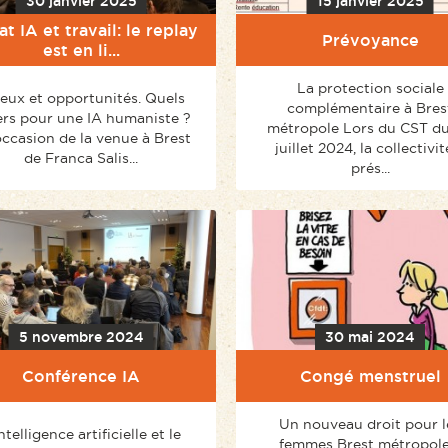
30 janvier 2025
15 janvier 2025
t IA et travail: le replay
Prévoyance
est en li...
La protection sociale
eux et opportunités. Quels
complémentaire à Bres
ers pour une IA humaniste ?
métropole Lors du CST du
occasion de la venue à Brest
juillet 2024, la collectivit
de Franca Salis...
prés...
5 novembre 2024
30 mai 2024
Conférence IA
Congé menstruel
Un nouveau droit pour l
ntelligence artificielle et le
femmes Brest métropole