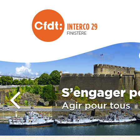
La CFDT à v
Des choix, des a