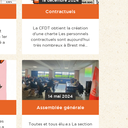
18 décembre 2024
Contractuels
La CFDT obtient la création
t
d'une charte Les personnels
 1er
contractuels sont aujourd'hui
é a
très nombreux à Brest mé...
14 mai 2024
Assemblée générale
es
Toutes et tous élu.e.s La section
 a