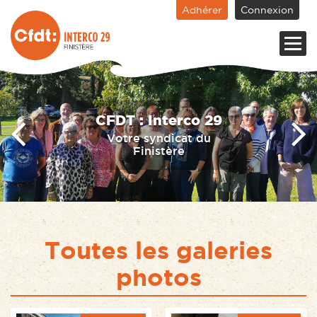
Adhérer
Connexion
CFDT : Interco 29
Votre syndicat du
Finistère
Toutes les galeries
photos