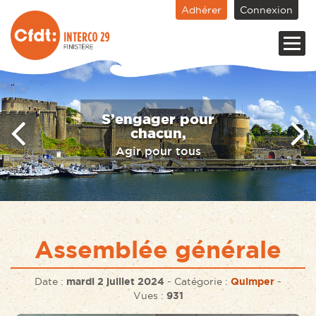
Adhérer
Connexion
CFDT : Interco 29
Votre syndicat du
Finistère
Assemblée générale
Date :
mardi 2 juillet 2024
-
Catégorie :
Quimper
-
Vues :
931