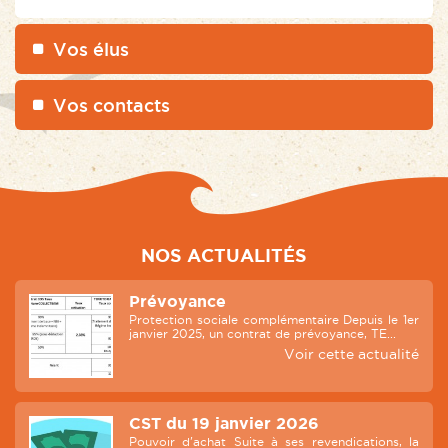
Vos élus
Vos contacts
NOS ACTUALITÉS
Prévoyance
Protection sociale complémentaire Depuis le 1er
janvier 2025, un contrat de prévoyance, TE...
Voir cette actualité
CST du 19 janvier 2026
Pouvoir d'achat Suite à ses revendications, la