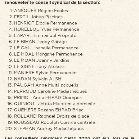
renouveler le conseil syndical de la section:
ANSQUER Régine Ecoles
FERTIL Johan Piscines
HENRIOT Elodie Permanence
HORELLOU Yves Permanence
LAPART Emmanuel Propreté
LE BIHAN Teddy Garage
LE GALL Isabelle Permanence
LE MOAL Morgane Permanence
LE MOAN Joanny Jardins
LE SIGNE Tony Ateliers
MANIERE Sylvie Permanence
NADAN Sylvain ALSH
PAUGAM Anne Multi-accueils
PERROUD Caroline Médiathèques
PRIMOT Anne EHPAD Quimper
QUINIOU Laetitia Maintien à domicile
QUEMERE Rozenn EHPAD Briec
ROLLAND Raphaël Droits de place
ROUSSEAU Rodolph Cuisine centrale
STEPHAN Audrey Médiathèques
Les conseillers syndicaux CFDT 2024 ont élu, lors de la