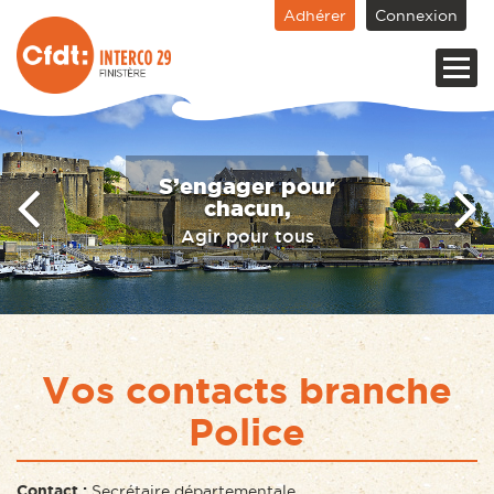
Adhérer
Connexion
S’engager pour
chacun,
Agir pour tous
Vos contacts branche
Police
Contact :
Secrétaire départementale