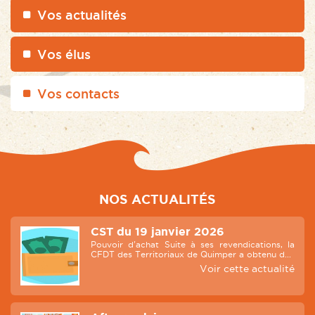
Vos actualités
Vos élus
Vos contacts
NOS ACTUALITÉS
CST du 19 janvier 2026
Pouvoir d'achat Suite à ses revendications, la
CFDT des Territoriaux de Quimper a obtenu d...
Voir cette actualité