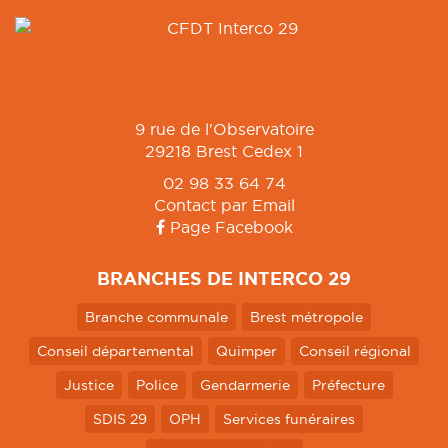
9 rue de l'Observatoire
29218 Brest Cedex 1
02 98 33 64 74
Contact par Email
Page Facebook
BRANCHES DE INTERCO 29
Branche communale
Brest métropole
Conseil départemental
Quimper
Conseil régional
Justice
Police
Gendarmerie
Préfecture
SDIS 29
OPH
Services funéraires