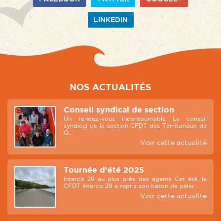
LINKEDIN
NOS ACTUALITÉS
Conseil syndical de section
Un rendez-vous incontournable Le conseil
syndical de la section CFDT des Territoriaux de
Q...
Voir cette actualité
Tournée d’été 2025
Interco 29 au plus près des agents Cet été, la
CFDT Interco 29 a repris son bâton de pèler...
Voir cette actualité